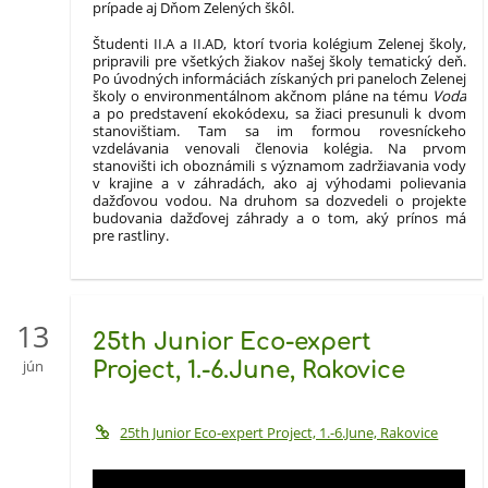
prípade aj Dňom Zelených škôl.
Študenti II.A a II.AD, ktorí tvoria kolégium Zelenej školy,
pripravili pre všetkých žiakov našej školy tematický deň.
Po úvodných informáciách získaných pri paneloch Zelenej
školy o environmentálnom akčnom pláne na tému
Voda
a po predstavení ekokódexu, sa žiaci presunuli k dvom
stanovištiam. Tam sa im formou rovesníckeho
vzdelávania venovali členovia kolégia. Na prvom
stanovišti ich oboznámili s významom zadržiavania vody
v krajine a v záhradách, ako aj výhodami polievania
dažďovou vodou. Na druhom sa dozvedeli o projekte
budovania dažďovej záhrady a o tom, aký prínos má
pre rastliny.
13
25th Junior Eco-expert
jún
Project, 1.-6.June, Rakovice
25th Junior Eco-expert Project, 1.-6.June, Rakovice