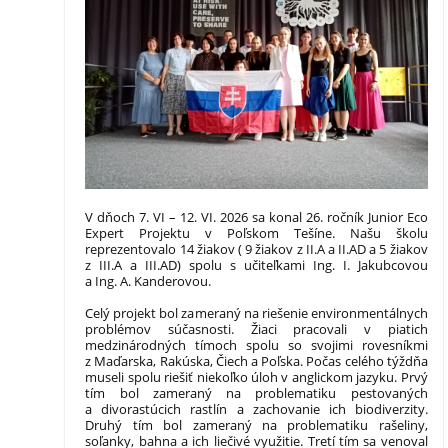
25:
V dňoch 7. VI – 12. VI. 2026 sa konal 26. ročník Junior Eco
Expert Projektu v Poľskom Tešíne. Našu školu
reprezentovalo 14 žiakov ( 9 žiakov z II.A a II.AD a 5 žiakov
z III.A a III.AD) spolu s učiteľkami Ing. I. Jakubcovou
a Ing. A. Kanderovou.
Celý projekt bol zameraný na riešenie environmentálnych
problémov súčasnosti. Žiaci pracovali v piatich
medzinárodných tímoch spolu so svojimi rovesníkmi
z Maďarska, Rakúska, Čiech a Poľska. Počas celého týždňa
museli spolu riešiť niekoľko úloh v anglickom jazyku. Prvý
tím bol zameraný na problematiku pestovaných
a divorastúcich rastlín a zachovanie ich biodiverzity.
Druhý tím bol zameraný na problematiku rašeliny,
soľanky, bahna a ich liečivé využitie. Tretí tím sa venoval