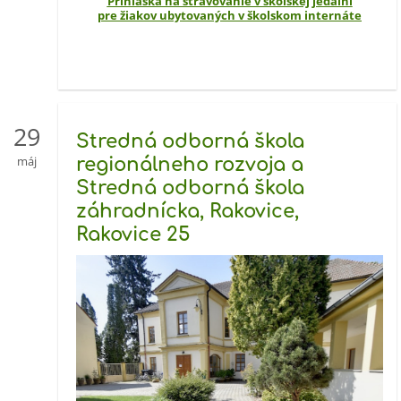
Prihláška na stravovanie v školskej jedálni
pre žiakov ubytovaných v školskom internáte
29
Stredná odborná škola
máj
regionálneho rozvoja a
Stredná odborná škola
záhradnícka, Rakovice,
Rakovice 25