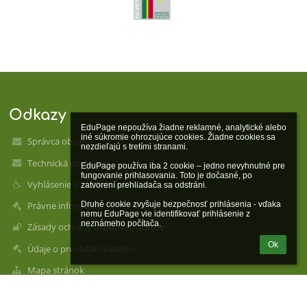
Odkazy
EduPage nepoužíva žiadne reklamné, analytické alebo 
iné súkromie ohrozujúce cookies. Žiadne cookies sa 
Správca obsahu
nezdieľajú s tretími stranami.

Technická podpora
EduPage používa iba 2 cookie – jedno nevyhnutné pre 
fungovanie prihlasovania. Toto je dočasné, po 
Vyhlásenie o prístupnosti
zatvorení prehliadača sa odstráni.

Druhé cookie zvyšuje bezpečnosť prihlásenia - vďaka 
Právne informácie
nemu EduPage vie identifikovať prihlásenie z 
neznámeho počítača.
Zásady ochrany osobných údajov
Ok
Údaje o prevádzkovateľovi
Mapa stránok
O nás