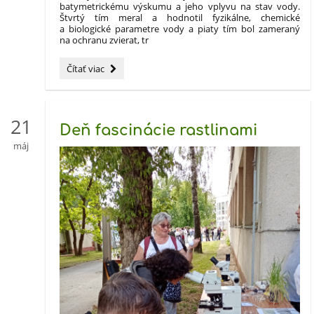
batymetrickému výskumu a jeho vplyvu na stav vody.
Štvrtý tím meral a hodnotil fyzikálne, chemické
a biologické parametre vody a piaty tím bol zameraný
na ochranu zvierat, tr
JUNIOR
Čítať viac
ECO
EXPERT
PROJECT
-
21
Deň fascinácie rastlinami
Poľsko
2026:
máj